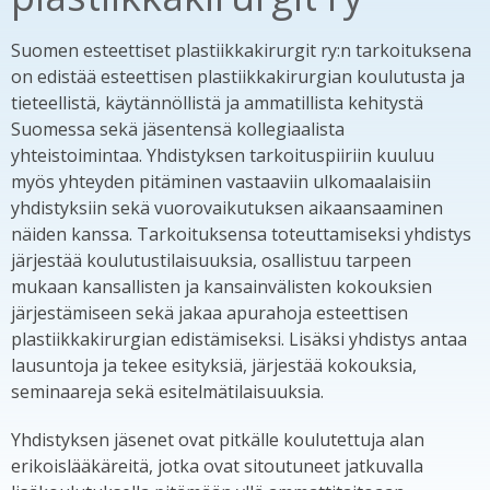
Suomen esteettiset plastiikkakirurgit ry:n tarkoituksena
on edistää esteettisen plastiikkakirurgian koulutusta ja
tieteellistä, käytännöllistä ja ammatillista kehitystä
Suomessa sekä jäsentensä kollegiaalista
yhteistoimintaa. Yhdistyksen tarkoituspiiriin kuuluu
myös yhteyden pitäminen vastaaviin ulkomaalaisiin
yhdistyksiin sekä vuorovaikutuksen aikaansaaminen
näiden kanssa. Tarkoituksensa toteuttamiseksi yhdistys
järjestää koulutustilaisuuksia, osallistuu tarpeen
mukaan kansallisten ja kansainvälisten kokouksien
järjestämiseen sekä jakaa apurahoja esteettisen
plastiikkakirurgian edistämiseksi. Lisäksi yhdistys antaa
lausuntoja ja tekee esityksiä, järjestää kokouksia,
seminaareja sekä esitelmätilaisuuksia.
Yhdistyksen jäsenet ovat pitkälle koulutettuja alan
erikoislääkäreitä, jotka ovat sitoutuneet jatkuvalla