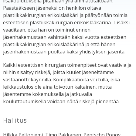
lisäkoulutuksella pitämään yllä ammattitaitoaan.
Päästääkseen jäseneksi on henkilön oltava
plastiikkakirurgian erikoislääkäri ja päätyönään toimia
esteettisen plastiikkakirurgian erikoislääkärinä. Lisäksi
vaaditaan, että hän on toiminut ennen
jäsenhakemustaan vähintään kaksi vuotta esteettisen
plastiikkakirurgian erikoislääkärinä ja että hänen
jäsenhakemustaan puoltaa kaksi yhdistyksen jäsentä.
Kaikki esteettisen kirurgian toimenpiteet ovat vaativia ja
niihin sisältyy riskejä, joista kuulet jäseneltämme
vastaanottokäynnillä. Komplikaatioita voi tulla, eikä
leikkaustulos ole aina toivotun kaltainen, mutta
jäsentemme kokemuksella ja jatkuvalla
kouluttautumisella voidaan näitä riskejä pienentää.
Hallitus
Hilkka Peltoniemi, Timo Pakkanen, Pentscho Popov,