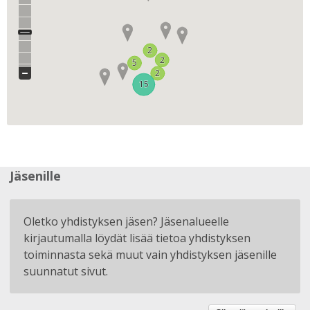
2
2
2
2
5
5
2
2
15
15
Jäsenille
Oletko yhdistyksen jäsen? Jäsenalueelle
kirjautumalla löydät lisää tietoa yhdistyksen
toiminnasta sekä muut vain yhdistyksen jäsenille
suunnatut sivut.