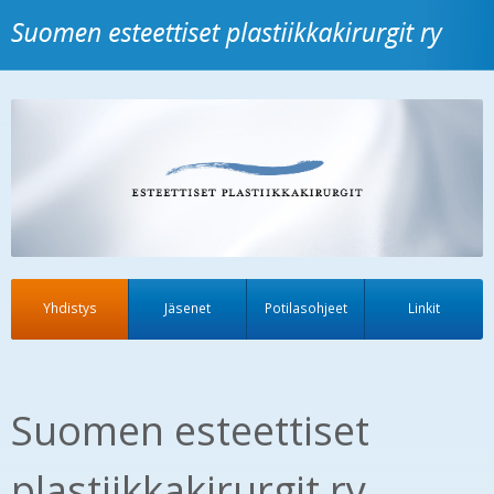
Yhdistys
Jäsenet
Potilasohjeet
Linkit
Suomen esteettiset
plastiikkakirurgit ry