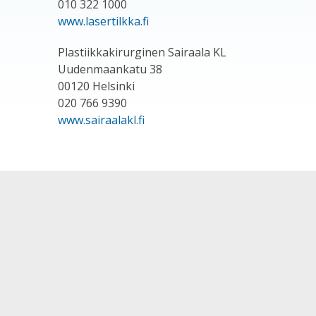
010 322 1000
www.lasertilkka.fi
Plastiikkakirurginen Sairaala KL
Uudenmaankatu 38
00120 Helsinki
020 766 9390
www.sairaalakl.fi