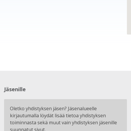
Jäsenille
Oletko yhdistyksen jäsen? Jäsenalueelle
kirjautumalla löydät lisää tietoa yhdistyksen
toiminnasta sekä muut vain yhdistyksen jäsenille
suunnatut sivut.