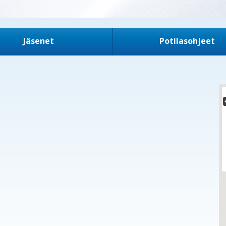
Jäsenet
Potilasohjeet