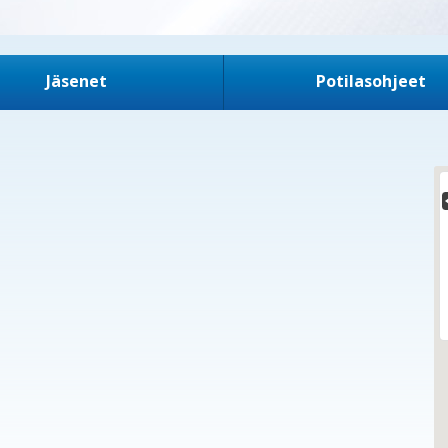
Jäsenet
Potilasohjeet