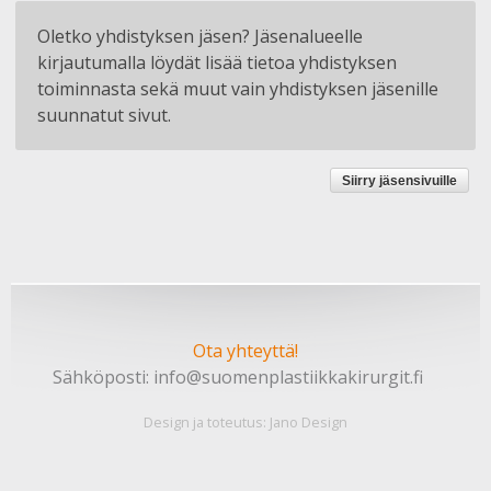
Oletko yhdistyksen jäsen? Jäsenalueelle
kirjautumalla löydät lisää tietoa yhdistyksen
toiminnasta sekä muut vain yhdistyksen jäsenille
suunnatut sivut.
Siirry jäsensivuille
Ota yhteyttä!
Sähköposti:
info@suomenplastiikkakirurgit.fi
Design ja toteutus:
Jano Design