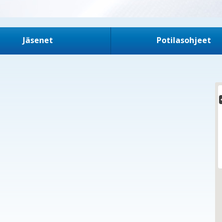
Jäsenet
Potilasohjeet