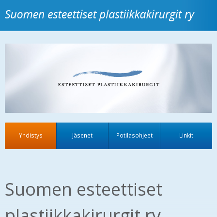
Yhdistys
Jäsenet
Potilasohjeet
Linkit
Suomen esteettiset
plastiikkakirurgit ry