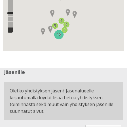
2
2
2
2
5
5
2
2
15
15
Jäsenille
Oletko yhdistyksen jäsen? Jäsenalueelle
kirjautumalla löydät lisää tietoa yhdistyksen
toiminnasta sekä muut vain yhdistyksen jäsenille
suunnatut sivut.