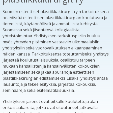
Suomen esteettiset plastiikkakirurgit ry:n tarkoituksena
on edistää esteettisen plastiikkakirurgian koulutusta ja
tieteellistä, käytännöllistä ja ammatillista kehitystä
Suomessa sekä jäsentensä kollegiaalista
yhteistoimintaa. Yhdistyksen tarkoituspiiriin kuuluu
myös yhteyden pitäminen vastaaviin ulkomaalaisiin
yhdistyksiin sekä vuorovaikutuksen aikaansaaminen
näiden kanssa. Tarkoituksensa toteuttamiseksi yhdistys
järjestää koulutustilaisuuksia, osallistuu tarpeen
mukaan kansallisten ja kansainvälisten kokouksien
järjestämiseen sekä jakaa apurahoja esteettisen
plastiikkakirurgian edistämiseksi. Lisäksi yhdistys antaa
lausuntoja ja tekee esityksiä, järjestää kokouksia,
seminaareja sekä esitelmätilaisuuksia.
Yhdistyksen jäsenet ovat pitkälle koulutettuja alan
erikoislääkäreitä, jotka ovat sitoutuneet jatkuvalla