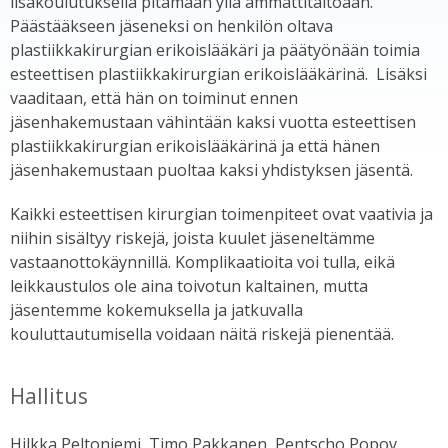
lisäkoulutuksella pitämään yllä ammattitaitoaan.
Päästääkseen jäseneksi on henkilön oltava
plastiikkakirurgian erikoislääkäri ja päätyönään toimia
esteettisen plastiikkakirurgian erikoislääkärinä. Lisäksi
vaaditaan, että hän on toiminut ennen
jäsenhakemustaan vähintään kaksi vuotta esteettisen
plastiikkakirurgian erikoislääkärinä ja että hänen
jäsenhakemustaan puoltaa kaksi yhdistyksen jäsentä.
Kaikki esteettisen kirurgian toimenpiteet ovat vaativia ja
niihin sisältyy riskejä, joista kuulet jäseneltämme
vastaanottokäynnillä. Komplikaatioita voi tulla, eikä
leikkaustulos ole aina toivotun kaltainen, mutta
jäsentemme kokemuksella ja jatkuvalla
kouluttautumisella voidaan näitä riskejä pienentää.
Hallitus
Hilkka Peltoniemi, Timo Pakkanen, Pentscho Popov,