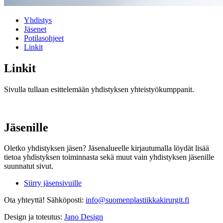
Yhdistys
Jäsenet
Potilasohjeet
Linkit
Linkit
Sivulla tullaan esittelemään yhdistyksen yhteistyökumppanit.
Jäsenille
Oletko yhdistyksen jäsen? Jäsenalueelle kirjautumalla löydät lisää
tietoa yhdistyksen toiminnasta sekä muut vain yhdistyksen jäsenille
suunnatut sivut.
Siirry jäsensivuille
Ota yhteyttä!
Sähköposti:
info@suomenplastiikkakirurgit.fi
Design ja toteutus:
Jano Design