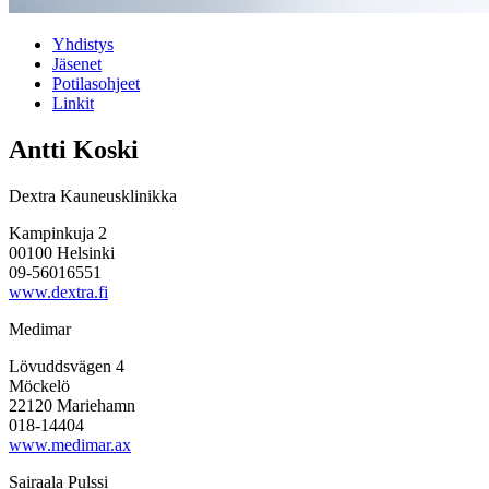
Yhdistys
Jäsenet
Potilasohjeet
Linkit
Antti Koski
Dextra Kauneusklinikka
Kampinkuja 2
00100 Helsinki
09-56016551
www.dextra.fi
Medimar
Lövuddsvägen 4
Möckelö
22120 Mariehamn
018-14404
www.medimar.ax
Sairaala Pulssi