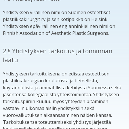
Yhdistyksen virallinen nimi on Suomen esteettiset
plastiikkakirurgit ry ja sen kotipaikka on Helsinki.
Yhdistyksen epävirallinen englanninkielinen nimi on
Finnish Association of Aesthetic Plastic Surgeons.
2 § Yhdistyksen tarkoitus ja toiminnan
laatu
Yhdistyksen tarkoituksena on edistää esteettisen
plastiikkakirurgian koulutusta ja tieteellistä,
käytännöllistä ja ammatillista kehitystä Suomessa sekä
jäsentensä kollegiaalista yhteistoimintaa. Yhdistyksen
tarkoituspiiriin kuuluu myös yhteyden pitäminen
vastaaviin ulkomaalaisiin yhdistyksiin sekä
vuorovaikutuksen aikaansaaminen näiden kanssa.
Tarkoituksensa toteuttamiseksi yhdistys järjestää
koulutustilaisuuksia, osallistuu tarpeen mukaan