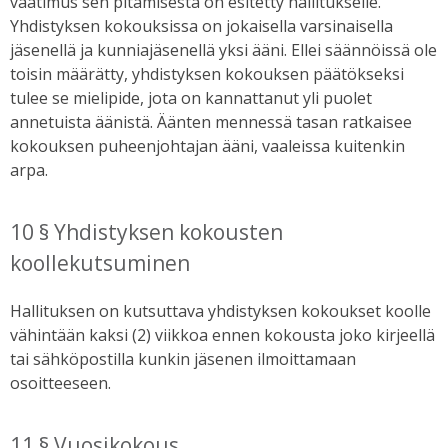
vaatimus sen pitämisestä on esitetty hallitukselle.
Yhdistyksen kokouksissa on jokaisella varsinaisella
jäsenellä ja kunniajäsenellä yksi ääni. Ellei säännöissä ole
toisin määrätty, yhdistyksen kokouksen päätökseksi
tulee se mielipide, jota on kannattanut yli puolet
annetuista äänistä. Äänten mennessä tasan ratkaisee
kokouksen puheenjohtajan ääni, vaaleissa kuitenkin
arpa.
10 § Yhdistyksen kokousten
koollekutsuminen
Hallituksen on kutsuttava yhdistyksen kokoukset koolle
vähintään kaksi (2) viikkoa ennen kokousta joko kirjeellä
tai sähköpostilla kunkin jäsenen ilmoittamaan
osoitteeseen.
11 § Vuosikokous