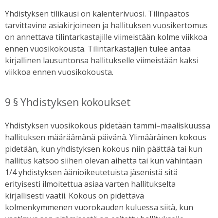
Yhdistyksen tilikausi on kalenterivuosi. Tilinpäätös
tarvittavine asiakirjoineen ja hallituksen vuosikertomus
on annettava tilintarkastajille viimeistään kolme viikkoa
ennen vuosikokousta. Tilintarkastajien tulee antaa
kirjallinen lausuntonsa hallitukselle viimeistään kaksi
viikkoa ennen vuosikokousta.
9 § Yhdistyksen kokoukset
Yhdistyksen vuosikokous pidetään tammi–maaliskuussa
hallituksen määräämänä päivänä. Ylimääräinen kokous
pidetään, kun yhdistyksen kokous niin päättää tai kun
hallitus katsoo siihen olevan aihetta tai kun vähintään
1/4 yhdistyksen äänioikeutetuista jäsenistä sitä
erityisesti ilmoitettua asiaa varten hallitukselta
kirjallisesti vaatii. Kokous on pidettävä
kolmenkymmenen vuorokauden kuluessa siitä, kun