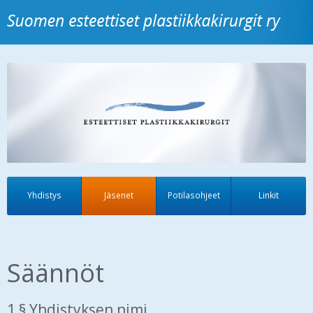
Yhdistys
Jäsenet
Potilasohjeet
Linkit
Säännöt
1 § Yhdistyksen nimi