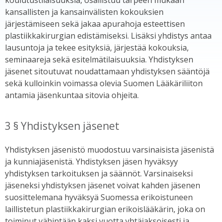
kansallisten ja kansainvälisten kokouksien
järjestämiseen sekä jakaa apurahoja esteettisen
plastiikkakirurgian edistämiseksi. Lisäksi yhdistys antaa
lausuntoja ja tekee esityksiä, järjestää kokouksia,
seminaareja sekä esitelmätilaisuuksia. Yhdistyksen
jäsenet sitoutuvat noudattamaan yhdistyksen sääntöjä
sekä kulloinkin voimassa olevia Suomen Lääkäriliiton
antamia jäsenkuntaa sitovia ohjeita.
3 § Yhdistyksen jäsenet
Yhdistyksen jäsenistö muodostuu varsinaisista jäsenistä
ja kunniajäsenistä. Yhdistyksen jäsen hyväksyy
yhdistyksen tarkoituksen ja säännöt. Varsinaiseksi
jäseneksi yhdistyksen jäsenet voivat kahden jäsenen
suosittelemana hyväksyä Suomessa erikoistuneen
laillistetun plastiikkakirurgian erikoislääkärin, joka on
toiminut vähintään kaksi vuotta yhtäjaksoisesti ja