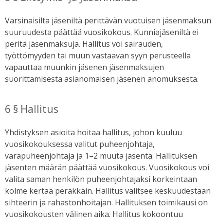
Varsinaisilta jäseniltä perittävän vuotuisen jäsenmaksun
suuruudesta päättää vuosikokous. Kunniajäseniltä ei
peritä jäsenmaksuja. Hallitus voi sairauden,
työttömyyden tai muun vastaavan syyn perusteella
vapauttaa muunkin jäsenen jäsenmaksujen
suorittamisesta asianomaisen jäsenen anomuksesta.
6 § Hallitus
Yhdistyksen asioita hoitaa hallitus, johon kuuluu
vuosikokouksessa valitut puheenjohtaja,
varapuheenjohtaja ja 1–2 muuta jäsentä. Hallituksen
jäsenten määrän päättää vuosikokous. Vuosikokous voi
valita saman henkilön puheenjohtajaksi korkeintaan
kolme kertaa peräkkäin. Hallitus valitsee keskuudestaan
sihteerin ja rahastonhoitajan. Hallituksen toimikausi on
vuosikokousten välinen aika. Hallitus kokoontuu