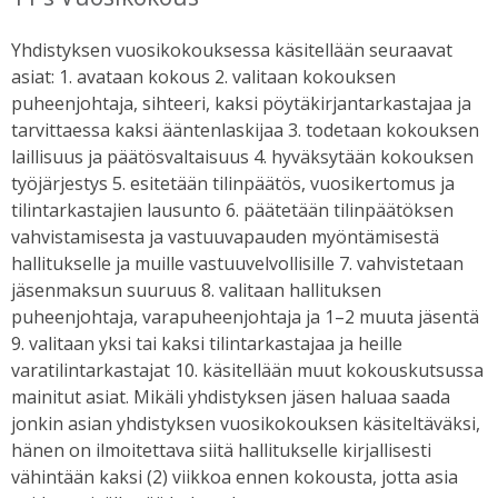
Yhdistyksen vuosikokouksessa käsitellään seuraavat
asiat: 1. avataan kokous 2. valitaan kokouksen
puheenjohtaja, sihteeri, kaksi pöytäkirjantarkastajaa ja
tarvittaessa kaksi ääntenlaskijaa 3. todetaan kokouksen
laillisuus ja päätösvaltaisuus 4. hyväksytään kokouksen
työjärjestys 5. esitetään tilinpäätös, vuosikertomus ja
tilintarkastajien lausunto 6. päätetään tilinpäätöksen
vahvistamisesta ja vastuuvapauden myöntämisestä
hallitukselle ja muille vastuuvelvollisille 7. vahvistetaan
jäsenmaksun suuruus 8. valitaan hallituksen
puheenjohtaja, varapuheenjohtaja ja 1–2 muuta jäsentä
9. valitaan yksi tai kaksi tilintarkastajaa ja heille
varatilintarkastajat 10. käsitellään muut kokouskutsussa
mainitut asiat. Mikäli yhdistyksen jäsen haluaa saada
jonkin asian yhdistyksen vuosikokouksen käsiteltäväksi,
hänen on ilmoitettava siitä hallitukselle kirjallisesti
vähintään kaksi (2) viikkoa ennen kokousta, jotta asia