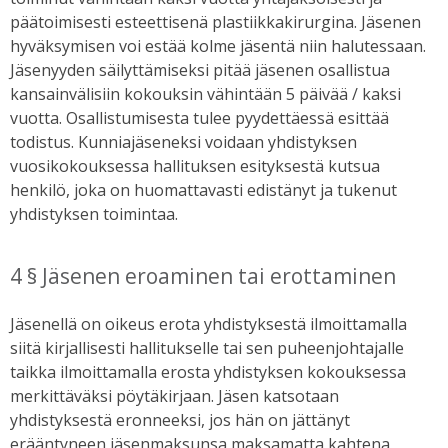
päätoimisesti esteettisenä plastiikkakirurgina. Jäsenen
hyväksymisen voi estää kolme jäsentä niin halutessaan.
Jäsenyyden säilyttämiseksi pitää jäsenen osallistua
kansainvälisiin kokouksin vähintään 5 päivää / kaksi
vuotta. Osallistumisesta tulee pyydettäessä esittää
todistus. Kunniajäseneksi voidaan yhdistyksen
vuosikokouksessa hallituksen esityksestä kutsua
henkilö, joka on huomattavasti edistänyt ja tukenut
yhdistyksen toimintaa.
4 § Jäsenen eroaminen tai erottaminen
Jäsenellä on oikeus erota yhdistyksestä ilmoittamalla
siitä kirjallisesti hallitukselle tai sen puheenjohtajalle
taikka ilmoittamalla erosta yhdistyksen kokouksessa
merkittäväksi pöytäkirjaan. Jäsen katsotaan
yhdistyksestä eronneeksi, jos hän on jättänyt
erääntyneen jäsenmaksunsa maksamatta kahtena