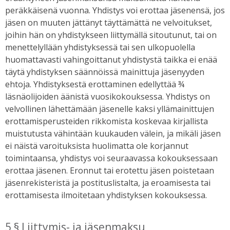
peräkkäisenä vuonna. Yhdistys voi erottaa jäsenensä, jos
jäsen on muuten jättänyt täyttämättä ne velvoitukset,
joihin hän on yhdistykseen liittymällä sitoutunut, tai on
menettelyllään yhdistyksessä tai sen ulkopuolella
huomattavasti vahingoittanut yhdistystä taikka ei enää
täytä yhdistyksen säännöissä mainittuja jäsenyyden
ehtoja. Yhdistyksestä erottaminen edellyttää ¾
läsnäolijoiden äänistä vuosikokouksessa. Yhdistys on
velvollinen lähettämään jäsenelle kaksi yllämainittujen
erottamisperusteiden rikkomista koskevaa kirjallista
muistutusta vähintään kuukauden välein, ja mikäli jäsen
ei näistä varoituksista huolimatta ole korjannut
toimintaansa, yhdistys voi seuraavassa kokouksessaan
erottaa jäsenen. Eronnut tai erotettu jäsen poistetaan
jäsenrekisteristä ja postituslistalta, ja eroamisesta tai
erottamisesta ilmoitetaan yhdistyksen kokouksessa.
5 § Liittymis- ja jäsenmaksu