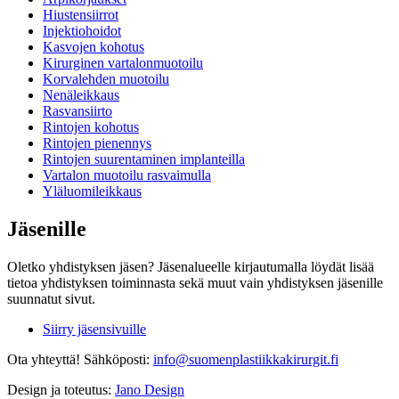
Hiustensiirrot
Injektiohoidot
Kasvojen kohotus
Kirurginen vartalonmuotoilu
Korvalehden muotoilu
Nenäleikkaus
Rasvansiirto
Rintojen kohotus
Rintojen pienennys
Rintojen suurentaminen implanteilla
Vartalon muotoilu rasvaimulla
Yläluomileikkaus
Jäsenille
Oletko yhdistyksen jäsen? Jäsenalueelle kirjautumalla löydät lisää
tietoa yhdistyksen toiminnasta sekä muut vain yhdistyksen jäsenille
suunnatut sivut.
Siirry jäsensivuille
Ota yhteyttä!
Sähköposti:
info@suomenplastiikkakirurgit.fi
Design ja toteutus:
Jano Design