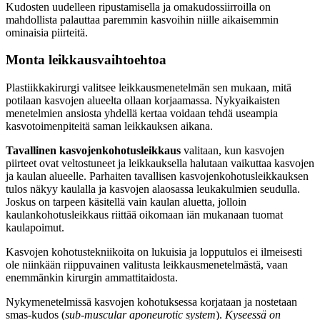
Kudosten uudelleen ripustamisella ja omakudossiirroilla on
mahdollista palauttaa paremmin kasvoihin niille aikaisemmin
ominaisia piirteitä.
Monta leikkausvaihtoehtoa
Plastiikkakirurgi valitsee leikkausmenetelmän sen mukaan, mitä
potilaan kasvojen alueelta ollaan korjaamassa. Nykyaikaisten
menetelmien ansiosta yhdellä kertaa voidaan tehdä useampia
kasvotoimenpiteitä saman leikkauksen aikana.
Tavallinen kasvojenkohotusleikkaus
valitaan, kun kasvojen
piirteet ovat veltostuneet ja leikkauksella halutaan vaikuttaa kasvojen
ja kaulan alueelle. Parhaiten tavallisen kasvojenkohotusleikkauksen
tulos näkyy kaulalla ja kasvojen alaosassa leukakulmien seudulla.
Joskus on tarpeen käsitellä vain kaulan aluetta, jolloin
kaulankohotusleikkaus riittää oikomaan iän mukanaan tuomat
kaulapoimut.
Kasvojen kohotustekniikoita on lukuisia ja lopputulos ei ilmeisesti
ole niinkään riippuvainen valitusta leikkausmenetelmästä, vaan
enemmänkin kirurgin ammattitaidosta.
Nykymenetelmissä kasvojen kohotuksessa korjataan ja nostetaan
smas-kudos (
sub-muscular aponeurotic system
).
Kyseessä on