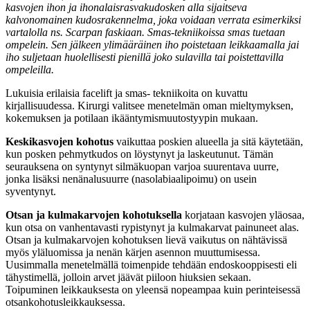
kasvojen ihon ja ihonalaisrasvakudosken alla sijaitseva
kalvonomainen kudosrakennelma, joka voidaan verrata esimerkiksi
vartalolla ns. Scarpan faskiaan. Smas-tekniikoissa smas tuetaan
ompelein. Sen jälkeen ylimääräinen iho poistetaan leikkaamalla jai
iho suljetaan huolellisesti pienillä joko sulavilla tai poistettavilla
ompeleilla.
Lukuisia erilaisia facelift ja smas- tekniikoita on kuvattu
kirjallisuudessa. Kirurgi valitsee menetelmän oman mieltymyksen,
kokemuksen ja potilaan ikääntymismuutostyypin mukaan.
Keskikasvojen kohotus
vaikuttaa poskien alueella ja sitä käytetään,
kun posken pehmytkudos on löystynyt ja laskeutunut. Tämän
seurauksena on syntynyt silmäkuopan varjoa suurentava uurre,
jonka lisäksi nenänalusuurre (nasolabiaalipoimu) on usein
syventynyt.
Otsan ja kulmakarvojen kohotuksella
korjataan kasvojen yläosaa,
kun otsa on vanhentavasti rypistynyt ja kulmakarvat painuneet alas.
Otsan ja kulmakarvojen kohotuksen lievä vaikutus on nähtävissä
myös yläluomissa ja nenän kärjen asennon muuttumisessa.
Uusimmalla menetelmällä toimenpide tehdään endoskooppisesti eli
tähystimellä, jolloin arvet jäävät piiloon hiuksien sekaan.
Toipuminen leikkauksesta on yleensä nopeampaa kuin perinteisessä
otsankohotusleikkauksessa.