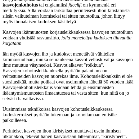
kasvojenkohotus
tai englanniksi
facelift
on kymmeniä eri
merkityksiä. Sillä voidaan tarkoittaa perinteisesti ihon kiristämistä
sileän vaikutelman luomiseksi tai sitten muotoilua, johon liittyy
myös ihonalaisen kudoksen käsittelyä.
Kasvojen ikämuutosten korjausleikkauksessa kasvojen muotoiluun
voidaan yhdistää rasvansiirto,
jolla menetettyä kudoksen tilavuutta
korjataan
.
Iän myötä kasvojen iho ja kudokset menettävät vähitellen
kimmoisuuttaan, minkä seurauksena kasvot veltostuvat ja kasvojen
ilme muuttuu väsyneeksi. Kasvot alkavat "roikkua".
Kasvojen kohotusleikkauksella pyritään palauttamaan
veltostuneiden kasvojen nuorekas ilme. Kohotusleikkauksiin ei ole
suositusikää, mutta potilaat ovat useimmiten lähellä 50 vuoden ikää.
Kasvojenkohotusleikkaus voidaan tehdä jo ensimmäisten
ikääntymismuutosten ilmaantuessa tai vasta sitten, kun niitä on jo
selvästi havaittavissa.
Uusimmissa tekniikoissa kasvojen kohotusleikkauksessa
kudoskerrokset pyritään tukemaan ja kohottamaan entisille
paikoilleeen.
Perinteiset kasvojen ihon kiristykset muuttavat usein ihmisen
ulkonäköä, tekevät hänen kasvoistaan latteammat, ”kiristyneet”.