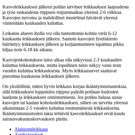
Kasvoleikkauksen jälkeen potilas tarvitsee leikkauksen laajuudesta
ja työn raskaudesta riippuen toipumisaikaa yleensä 2-6 viikkoa.
Kasvojen turvotus ja mahdolliset mustelmat häviävät yleensä
viimeistään kuukauden kuluttua.
Leikatun alueen iholla voi olla tunnottomia kohtia vielä 6-12
kuukautta leikkauksen jälkeen. Samoin kasvojen lymfakierto
häiriintyy leikkauksen jälkeen ja korjaantuminen tapahtuu pikku
hiljaa noin 6-18 kk aikana.
Kasvojenkohotuksen tulos alkaa olla näkyvissä 2-3 kuukauden
kuluttua leikkauksesta, mutta lopullinen tulos näkyy vasta noin
vuoden kuluttua leikkauksesta. Myös leikkausarvet saattavat
punoittaa kuukausia leikkauksen jälkeen.
On yksilöllistä, miten hyvin leikkaus korjaa ikääntymismuutoksia,
sillä leikkauksen lopputulos riippuu paljolti potilaan kudosten
laadusta ja leikkauksen onnistumisesta. Jos potilas haluaa uusia
kasvojen tai kaulan kohotusleikkauksen, siihen on tarvetta yleensä
aikaisintaan 2-5 vuoden kuluttua ensimmäisestä leikkauksesta.
Ikääntymismuutosten takia tehtävät kasvoleikkaukset eivät kuulu
sairausvakuutuskorvauksen piiriin.
Alaluomileikkaus
Arpikorjaukset