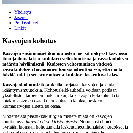
Yhdistys
Jäsenet
Potilasohjeet
Linkit
Kasvojen kohotus
Kasvojen ensimmäiset ikämuutosten merkit näkyvät kasvoissa
ihon ja ihonalaisen kudoksen veltostumisena ja rasvakudoksen
määrän häviämisenä. Kudosten veltostuminen yhdessä
rasvakudoksen häviäminen kanssa aiheuttaa sen, että iholta
häviää tuki ja sen seurauksena kudokset laskeutuvat alas.
Kasvojenkohotusleikkauksilla
korjataan kasvojen ja kaulan
ikääntymismuutoksia. Kohotusleikkauksella voidaan potilaan
yksilöllisten tarpeiden mukaan korjata kasvojen koko aluetta tai
jotakin kasvojen osaa kuten leukaa ja kaulaa, poskien tai
kulmakarvojen aluetta tai otsaa.
Moderneissa plastiikkakirurgian menetelmissä on kasvojen
muotoilussa
luovuttu ihon kiristämisestä
. Nuorekasta ilmettä
pyritään luomaan kohottamalla laskeutuneet ihonalaiset kudokset ja
volyymikorjaushoidoilla kuten rasvansiirroilla. Sanalla