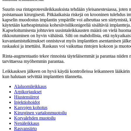
Suurin osa rintaproteesileikkauksista tehdään yleisanestesiassa, joten
poistamaan kirurgisesti. Pitkäaikaisia riskejä on krooninen tulehdus i
kapselin muodostus implantin ympärille voi aiheuttaa sen siirtymistä
käytetään karheapintaisia kohesiivisilikonigeeliä sisältäviä implantte
Kapseloitumisesta johtuvien uusintaleikkausten määrä on vielä huomatt
rikkoutuminen on hyvin vähäistä. Silti on mahdollista, että nykyaikais
kuvantamistutkimukset onnistuvat myös implanttien asentamisen jälk
raskaaksi ja imettäisi. Raskaus voi vaikuttaa rintojen kokoon ja muoto
Rinta-augmentaatio tekee rinnoista täyteläisemmät ja parantaa niiden
tarvittaessa myöhemmin parantaa.
Leikkauksen jälkeen on hyvä käydä kontrolleissa leikanneen lääkärin
kun halutaan selvittää implanttien tilannetta.
Alaluomileikkaus
Arpikorjaukset
Hiustensiirrot
Injektiohoidot
Kasvojen kohotus
Kirurginen vartalonmuotoilu
Korvalehden muotoilu
Nenäleikkaus
Rasvansiirto