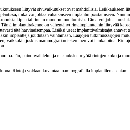
 nukutukseen liittyvät sivuvaikutukset ovat mahdollisia. Leikkaukseen l
mplantissa, mikä voi johtaa väliaikaiseen implantin poistamiseen. Nännin
, kroonista kipua tai rinnan muodon muuttumista. Tämä voi johtaa uusin
ja. Tämä implanttirakenne on vähentänyt rintaimplantteihin liittyvää kap
avasti tätä harvinaisempaa. Lisäksi useat implanttivalmistajat antavat 
iakin implantteja joudutaan vaihtamaan. Laajojen tutkimussarjojen mukaan
een, vaikkakin joskus mammografian tekeminen voi hankaloitua. Rintoj
on.
 muotoa. Iän, painonvaihtelun ja raskauksien myötä rintojen koko ja mu
 luona. Rintoja voidaan kuvantaa mammografialla implanttien asentamise