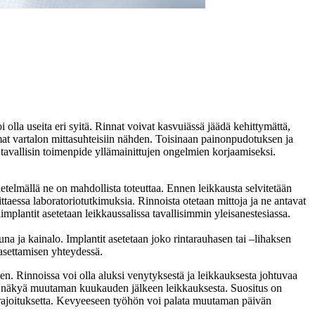
olla useita eri syitä. Rinnat voivat kasvuiässä jäädä kehittymättä,
mmat vartalon mittasuhteisiin nähden. Toisinaan painonpudotuksen ja
tavallisin toimenpide yllämainittujen ongelmien korjaamiseksi.
netelmällä ne on mahdollista toteuttaa. Ennen leikkausta selvitetään
ittaessa laboratoriotutkimuksia. Rinnoista otetaan mittoja ja ne antavat
mplantit asetetaan leikkaussalissa tavallisimmin yleisanestesiassa.
na ja kainalo. Implantit asetetaan joko rintarauhasen tai –lihaksen
 asettamisen yhteydessä.
een. Rinnoissa voi olla aluksi venytyksestä ja leikkauksesta johtuvaa
kaa näkyä muutaman kuukauden jälkeen leikkauksesta. Suositus on
n rajoituksetta. Kevyeeseen työhön voi palata muutaman päivän