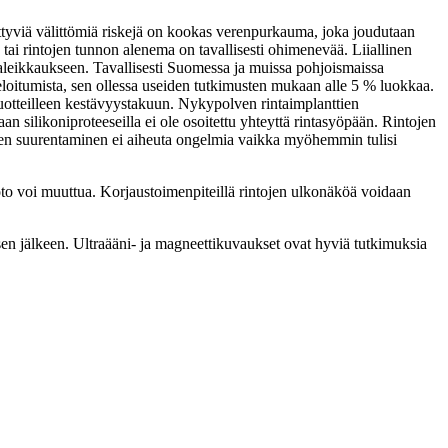
iittyviä välittömiä riskejä on kookas verenpurkauma, joka joudutaan
 tai rintojen tunnon alenema on tavallisesti ohimenevää. Liiallinen
taleikkaukseen. Tavallisesti Suomessa ja muissa pohjoismaissa
seloitumista, sen ollessa useiden tutkimusten mukaan alle 5 % luokkaa.
tuotteilleen kestävyystakuun. Nykypolven rintaimplanttien
 silikoniproteeseilla ei ole osoitettu yhteyttä rintasyöpään. Rintojen
en suurentaminen ei aiheuta ongelmia vaikka myöhemmin tulisi
oto voi muuttua. Korjaustoimenpiteillä rintojen ulkonäköä voidaan
n jälkeen. Ultraääni- ja magneettikuvaukset ovat hyviä tutkimuksia