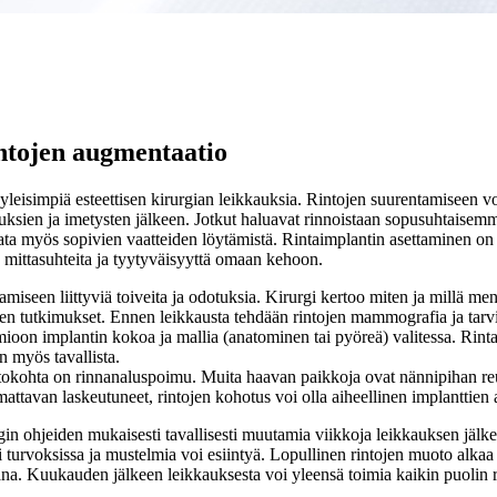
intojen augmentaatio
leisimpiä esteettisen kirurgian leikkauksia. Rintojen suurentamiseen voi 
kauksien ja imetysten jälkeen. Jotkut haluavat rinnoistaan sopusuhtaise
ta myös sopivien vaatteiden löytämistä. Rintaimplantin asettaminen on 
 mittasuhteita ja tyytyväisyyttä omaan kehoon.
amiseen liittyviä toiveita ja odotuksia. Kirurgi kertoo miten ja millä me
ntojen tutkimukset. Ennen leikkausta tehdään rintojen mammografia ja tarv
ioon implantin kokoa ja mallia (anatominen tai pyöreä) valitessa. Rintai
n myös tavallista.
iltokohta on rinnanaluspoimu. Muita haavan paikkoja ovat nännipihan reu
uomattavan laskeutuneet, rintojen kohotus voi olla aiheellinen implanttien
urgin ohjeiden mukaisesti tavallisesti muutamia viikkoja leikkauksen jälk
i turvoksissa ja mustelmia voi esiintyä. Lopullinen rintojen muoto al
ikana. Kuukauden jälkeen leikkauksesta voi yleensä toimia kaikin puoli