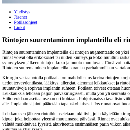
Yhdistys
Jäsenet
Potilasohjeet
Linkit
Rintojen suurentaminen implanteilla eli r
Rintojen suurentaminen implanteilla eli rintojen augmentaatio on yksi y
rinnat voivat olla erikokoiset tai niiden kiinteys ja koko muuttuu ras
synnytyksen jälkeen rintojen koko ja muoto muuttuvat. Tämä voi haita
Rintojen suurentaminen implanteilla parantaa parhaimmillaan vartalon
Kirurgin vastaanotolla potilaalla on mahdollisuus kertoa rintojen korja
tiedot terveydentilasta, lääkitys, allergiat, aiemmat leikkaukset ja ri
suuntaviivoja sopivan implantin suhteen. Potilaan toiveet otetaan huom
Leikkauksia tehdään paljon päiväkirurgisesti, mutta yön yli seuranta o
Viilto voidaan asettaa useaan eri kohtaan. Pohjoismaissa tavallisin vi
alle. Implantin sijainti päätetään tapauskohtaisesti. Jos rinnat ovat h
Leikkauksen jälkeen rintoihin asetetaan tukiliivit, joita käytetään kir
kipua, joka helpottaa yleensä muutamassa päivässä. Rinnat ovat aluks
välttää merkittävää fyysistä aktiviteettia ensimmäisen parin viikon a
kuluttua leikkauksesta.