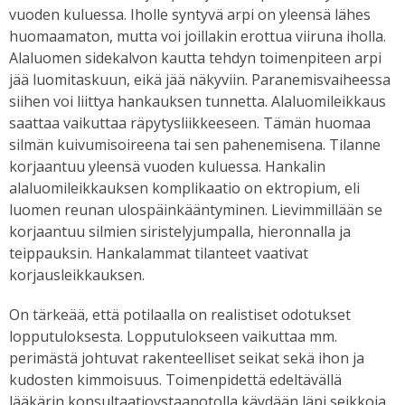
vuoden kuluessa. Iholle syntyvä arpi on yleensä lähes
huomaamaton, mutta voi joillakin erottua viiruna iholla.
Alaluomen sidekalvon kautta tehdyn toimenpiteen arpi
jää luomitaskuun, eikä jää näkyviin. Paranemisvaiheessa
siihen voi liittya hankauksen tunnetta. Alaluomileikkaus
saattaa vaikuttaa räpytysliikkeeseen. Tämän huomaa
silmän kuivumisoireena tai sen pahenemisena. Tilanne
korjaantuu yleensä vuoden kuluessa. Hankalin
alaluomileikkauksen komplikaatio on ektropium, eli
luomen reunan ulospäinkääntyminen. Lievimmillään se
korjaantuu silmien siristelyjumpalla, hieronnalla ja
teippauksin. Hankalammat tilanteet vaativat
korjausleikkauksen.
On tärkeää, että potilaalla on realistiset odotukset
lopputuloksesta. Lopputulokseen vaikuttaa mm.
perimästä johtuvat rakenteelliset seikat sekä ihon ja
kudosten kimmoisuus. Toimenpidettä edeltävällä
lääkärin konsultaatiovstaanotolla käydään läpi seikkoja,