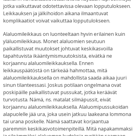
jotka vaikuttavat odotettavissa olevaan lopputulokseen.
Leikkauksen ja jälkihoidon aikana ilmaantuvat
komplikaatiot voivat vaikuttaa lopputulokseen.
Alaluomileikkaus on luonteeltaan hyvin erilainen kuin
yläluomileikkaus. Monet alaluomien seutuun
paikallistuvat muutokset johtuvat keskikasvoilla
tapahtuvista ikääntymismuutoksista, eivätkä ne
korjaannu alaluomileikkauksella. Ennen
leikkauspäätöstä on tärkeää hahmottaa, mitä
alaluomileikkauksella on mahdollista saada aikaa juuri
sinun tilanteessasi. Joskus potilaan ongelmana ovat
poskipäille paikallistuvat pussukat, jotka keräävät
turvotusta. Nämä, ns. matalat silmäpussit, eivät
korjaannu alaluomileikkauksella. Alaluomipussukoidan
alapuolelle jää ura, joka usein jatkuu laakeana lommona
tai urana poskelle. Nämä saattavat korjaantua
paremmin keskikasvotoimenpiteillä. Mitä napakammaksi
ja sileämmäksi alaluomen kudoksia pyritään saamaan