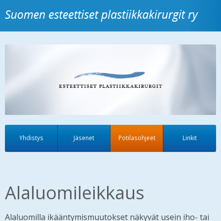
Yhdistys
Jäsenet
Potilasohjeet
Linkit
Alaluomileikkaus
Alaluomilla ikääntymismuutokset näkyvät usein iho- tai