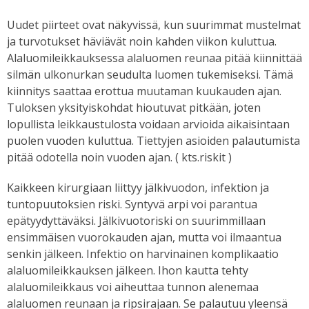
Uudet piirteet ovat näkyvissä, kun suurimmat mustelmat
ja turvotukset häviävät noin kahden viikon kuluttua.
Alaluomileikkauksessa alaluomen reunaa pitää kiinnittää
silmän ulkonurkan seudulta luomen tukemiseksi. Tämä
kiinnitys saattaa erottua muutaman kuukauden ajan.
Tuloksen yksityiskohdat hioutuvat pitkään, joten
lopullista leikkaustulosta voidaan arvioida aikaisintaan
puolen vuoden kuluttua. Tiettyjen asioiden palautumista
pitää odotella noin vuoden ajan. ( kts.riskit )
Kaikkeen kirurgiaan liittyy jälkivuodon, infektion ja
tuntopuutoksien riski. Syntyvä arpi voi parantua
epätyydyttäväksi. Jälkivuotoriski on suurimmillaan
ensimmäisen vuorokauden ajan, mutta voi ilmaantua
senkin jälkeen. Infektio on harvinainen komplikaatio
alaluomileikkauksen jälkeen. Ihon kautta tehty
alaluomileikkaus voi aiheuttaa tunnon alenemaa
alaluomen reunaan ja ripsirajaan. Se palautuu yleensä