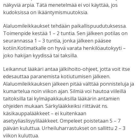
näkyviä arpia. Tätä menetelmää ei voi käyttää, jos
kudoksissa on ikääntymismuutoksia.
Alaluomileikkaukset tehdään paikallispuudutuksessa.
Toimenpide kestää 1 – 2 tuntia. Sen jälkeen potilas on
seurannassa 1 – 3 tuntia, jonka jälkeen pääsee
kotiin.Kotimatkalle on hyvä varata henkilöautokyyti –
joko hakijan kyydissä tai taksilla.
Leikannut lääkäri antaa jälkihoito-ohjeet, jotta voit itse
edesauttaa paranemista kotiutumisen jälkeen.
Alaluomileikkauksen jälkeen pitää välttää ponnisteluja ja
kumartelua noin viikon ajan. Silmiä voi hautoa viileillä
taitoksilla tai kylmäpakkauksilla lääkärin antamien
ohjeiden mukaan. Särkylääkkeiksi riittävät ns.
käsikauppalääkkeet – ei kuitenkaan
asetyyliaslisyylilääkkeet. Ompeleet poistetaan 5 – 7
päivän kuluttua. Urheiluharrastukset on sallittu 2 – 3
viikon kuluttua.