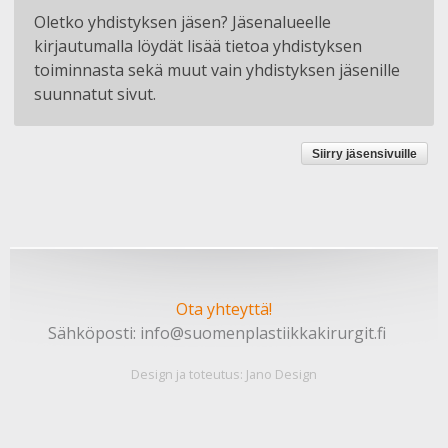
Oletko yhdistyksen jäsen? Jäsenalueelle
kirjautumalla löydät lisää tietoa yhdistyksen
toiminnasta sekä muut vain yhdistyksen jäsenille
suunnatut sivut.
Siirry jäsensivuille
Ota yhteyttä!
Sähköposti:
info@suomenplastiikkakirurgit.fi
Design ja toteutus:
Jano Design