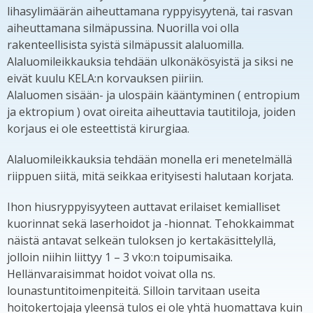
lihasylimäärän aiheuttamana ryppyisyytenä, tai rasvan
aiheuttamana silmäpussina. Nuorilla voi olla
rakenteellisista syistä silmäpussit alaluomilla.
Alaluomileikkauksia tehdään ulkonäkösyistä ja siksi ne
eivät kuulu KELA:n korvauksen piiriin.
Alaluomen sisään- ja ulospäin kääntyminen ( entropium
ja ektropium ) ovat oireita aiheuttavia tautitiloja, joiden
korjaus ei ole esteettistä kirurgiaa.
Alaluomileikkauksia tehdään monella eri menetelmällä
riippuen siitä, mitä seikkaa erityisesti halutaan korjata.
Ihon hiusryppyisyyteen auttavat erilaiset kemialliset
kuorinnat sekä laserhoidot ja -hionnat. Tehokkaimmat
näistä antavat selkeän tuloksen jo kertakäsittelyllä,
jolloin niihin liittyy 1 – 3 vko:n toipumisaika.
Hellänvaraisimmat hoidot voivat olla ns.
lounastuntitoimenpiteitä. Silloin tarvitaan useita
hoitokertojaja yleensä tulos ei ole yhtä huomattava kuin