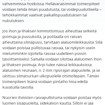
vahvemmissa hoidoissa. Hellävaraisimmat toimenpiteet
voidaan tehdä ilman puudutusta, tai voidepuudutteella –
tehokkaimmat vaativat paikallispuudutuksen tai
nukutuksen.
Jos ihon ja lihaksen kimmottomuus aiheuttaa selkeitä
poimuja ja pussukoita, ja potilaalla on rasvan
aiheuttama silmäpussi, tarvitaan alaluomileikkausta. Sillä
voidaan poistaa pullistuvaa rasvaa, tai nykyisin usein
mielumminkin sijoitella rasvaa uudelleen pussin
tasoittamiseksi. Samalla voidaan silottaa alaluomen ihon
ja lihaksen poimuja. Arpi tulee näissä leikkauksissa
alaluomen reunaan, n. 2 mm ripsirajan alapuolelle, ja se
ulottuu silmänurkan ulkopuolelle ohimollepäin. Tämän
toimenpiteen lisänä voidaan pintaiho hioa edellä
kuvatuilla tavoilla.
Nuorien ihmisten rasvapullistuma voidaan poistaa myös
luomen sisäpuolelta, sidekalvon kautta. Silloin ei jää