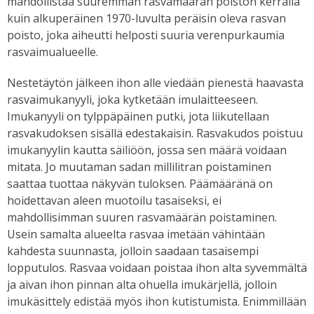
mahdollistaa suuremman rasvamäärän poiston kerralla
kuin alkuperäinen 1970-luvulta peräisin oleva rasvan
poisto, joka aiheutti helposti suuria verenpurkaumia
rasvaimualueelle.
Nestetäytön jälkeen ihon alle viedään pienestä haavasta
rasvaimukanyyli, joka kytketään imulaitteeseen.
Imukanyyli on tylppäpäinen putki, jota liikutellaan
rasvakudoksen sisällä edestakaisin. Rasvakudos poistuu
imukanyylin kautta säiliöön, jossa sen määrä voidaan
mitata. Jo muutaman sadan millilitran poistaminen
saattaa tuottaa näkyvän tuloksen. Päämääränä on
hoidettavan aleen muotoilu tasaiseksi, ei
mahdollisimman suuren rasvamäärän poistaminen.
Usein samalta alueelta rasvaa imetään vähintään
kahdesta suunnasta, jolloin saadaan tasaisempi
lopputulos. Rasvaa voidaan poistaa ihon alta syvemmältä
ja aivan ihon pinnan alta ohuella imukärjellä, jolloin
imukäsittely edistää myös ihon kutistumista. Enimmillään