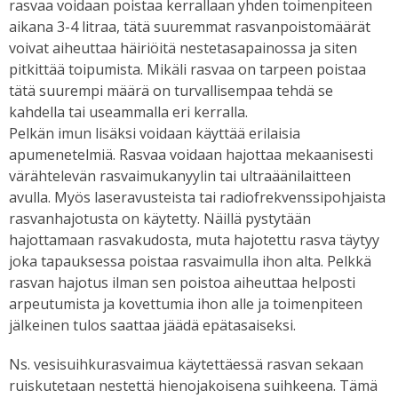
rasvaa voidaan poistaa kerrallaan yhden toimenpiteen
aikana 3-4 litraa, tätä suuremmat rasvanpoistomäärät
voivat aiheuttaa häiriöitä nestetasapainossa ja siten
pitkittää toipumista. Mikäli rasvaa on tarpeen poistaa
tätä suurempi määrä on turvallisempaa tehdä se
kahdella tai useammalla eri kerralla.
Pelkän imun lisäksi voidaan käyttää erilaisia
apumenetelmiä. Rasvaa voidaan hajottaa mekaanisesti
värähtelevän rasvaimukanyylin tai ultraäänilaitteen
avulla. Myös laseravusteista tai radiofrekvenssipohjaista
rasvanhajotusta on käytetty. Näillä pystytään
hajottamaan rasvakudosta, muta hajotettu rasva täytyy
joka tapauksessa poistaa rasvaimulla ihon alta. Pelkkä
rasvan hajotus ilman sen poistoa aiheuttaa helposti
arpeutumista ja kovettumia ihon alle ja toimenpiteen
jälkeinen tulos saattaa jäädä epätasaiseksi.
Ns. vesisuihkurasvaimua käytettäessä rasvan sekaan
ruiskutetaan nestettä hienojakoisena suihkeena. Tämä