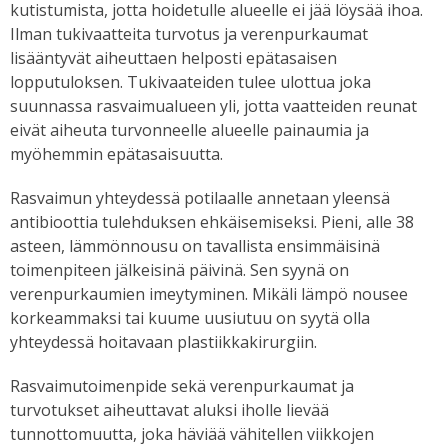
kutistumista, jotta hoidetulle alueelle ei jää löysää ihoa.
Ilman tukivaatteita turvotus ja verenpurkaumat
lisääntyvät aiheuttaen helposti epätasaisen
lopputuloksen. Tukivaateiden tulee ulottua joka
suunnassa rasvaimualueen yli, jotta vaatteiden reunat
eivät aiheuta turvonneelle alueelle painaumia ja
myöhemmin epätasaisuutta.
Rasvaimun yhteydessä potilaalle annetaan yleensä
antibioottia tulehduksen ehkäisemiseksi. Pieni, alle 38
asteen, lämmönnousu on tavallista ensimmäisinä
toimenpiteen jälkeisinä päivinä. Sen syynä on
verenpurkaumien imeytyminen. Mikäli lämpö nousee
korkeammaksi tai kuume uusiutuu on syytä olla
yhteydessä hoitavaan plastiikkakirurgiin.
Rasvaimutoimenpide sekä verenpurkaumat ja
turvotukset aiheuttavat aluksi iholle lievää
tunnottomuutta, joka häviää vähitellen viikkojen