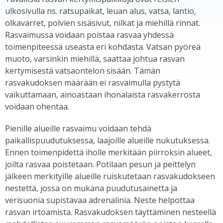
ulkosivulla ns. ratsupaikat, leuan alus, vatsa, lantio,
olkavarret, polvien sisäsivut, nilkat ja miehillä rinnat.
Rasvaimussa voidaan poistaa rasvaa yhdessä
toimenpiteessä useasta eri kohdasta. Vatsan pyöreä
muoto, varsinkin miehillä, saattaa johtua rasvan
kertymisestä vatsaontelon sisään. Tämän
rasvakudoksen määrään ei rasvaimulla pystytä
vaikuttamaan, ainoastaan ihonalaista rasvakerrosta
voidaan ohentaa.
Pienille alueille rasvaimu voidaan tehdä
paikallispuudutuksessa, laajoille alueille nukutuksessa.
Ennen toimenpidettä iholle merkitään piirroksin alueet,
joilta rasvaa poistetaan. Potilaan pesun ja peittelyn
jälkeen merkityille alueille ruiskutetaan rasvakudokseen
nestettä, jossa on mukana puudutusainetta ja
verisuonia supistavaa adrenalinia. Neste helpottaa
rasvan irtoamista. Rasvakudoksen täyttäminen nesteellä