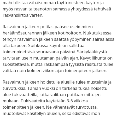
mahdollistaa vähäisemmän täyttönesteen käytön ja
myös rasvan talteenoton samassa yhteydessä tehtävää
rasvansiirtoa varten.
Rasvaimun jälkeen potilas pääsee useimmiten
heräämöseurannan jälkeen kotihoitoon. Nukutuksessa
tehdyn rasvaimun jälkeen saattaa yöpyminen sairaalassa
olla tarpeen. Suihkussa käynti on sallittua
toimenpidettävä seuraavana päivänä. Särkylääkitystä
tarvitaan usein muutaman päivän ajan. Kevyt liikunta on
suositeltavaa, mutta raskaampaa fyysistä rasitusta tulee
välttää noin kolmen viikon ajan toimenpiteen jälkeen.
Rasvaimun jälkeen hoidetulle alueille tulee mustelmia ja
turvotuksia. Tämän vuoksi on tärkeää tukea hoidettu
alue tukivaatteilla, jotka valitaan potilaan mittojen
mukaan. Tukivaateita käytetään 3-6 viikkoa
toimenpiteen jälkeen. Ne vähentävät turvotusta,
muotoilevat käsitellyn alueen, sekä edistävät ihon