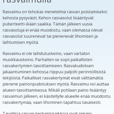
Rasvaimu on tehokas menetelmä rasvan poistamiseksi
kehosta pysyvästi. Kehon rasvasolut lisääntyvät
puberteetti-ikään saakka. Tämän jälkeen uusia
rasvasoluja ei enää muodostu, vaan olemassa olevat
rasvasolut suurenevat tai pienenevät lihomisen ja
laihtumisen myötä.
Rasvaimu ei ole laihdutuskeino, vaan vartalon
muokkauskeino. Parhaiten se sopii paikallisten
rasvakertymien tasoittamiseen. Rasvakudoksen
jakaantuminen kehossa riippuu paljolti perinnöllisistä
tekijöistä. Paikalliset rasvakertymät eivät välttämättä
pienene painonpudotuksen myötä. Rasvaimu voi auttaa
alueen tasoittamisessa. Mikäli potilaan paino lisääntyy
rasvaimun jälkeen, ei käsitellylle alueelle enää muodostu
rasvakertymää, vaan lihominen tapahtuu tasaisesti.
Tavallisia rasvan kertymispaikkoja ovat reisien