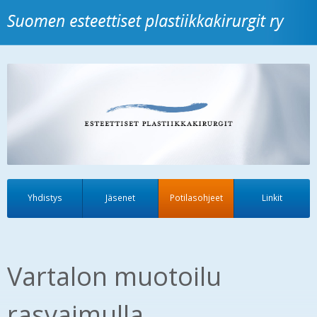
Yhdistys
Jäsenet
Potilasohjeet
Linkit
Vartalon muotoilu
rasvaimulla